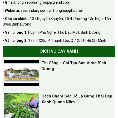
-
Gmail:
longhiepphat.group@gmail.com
-
Website:
vesinhdaily.com.vn | longhiepphat.net
- Chủ sở chính :
137 Nguyễn Khuyến, Tổ 4, Phường Tân Hiệp, Tân
Uyên Bình Dương
- Văn phòng 1:
Huỳnh Phú Nghệ, Thủ Dầu Một, Bình Dương
- Văn phòng 2:
175, TX25, P. Thạnh Lộc, Q. 12, TP. Hồ Chí Minh.
DỊCH VỤ CÂY XANH
Thi Công – Cải Tạo Sân Vườn Bình
Dương
Cách Chăm Sóc Cỏ Lá Gừng Thái Đẹp
Xanh Quanh Năm