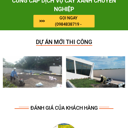
CUNG CẤP DỊCH VỤ CÂY XANH CHUYÊN
NGHIỆP
GỌI NGAY
(0984838719 -
0964909071)
DỰ ÁN MỚI THI CÔNG
ĐÁNH GIÁ CỦA KHÁCH HÀNG