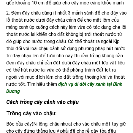
gốc khoảng 10 cm để giúp cho cây mọc càng khỏe mạnh
2. Đệm đáy chậu dùng ít nhất 3 mảnh sành để che đậy vào
lỗ thoát nước dưới đáy chậu cảnh để cho mặt lõm của
mảng xanh úp xuống cách này làm vừa có tác dụng che lối
thoát nước lại khiến cho đất không bị trôi thoát nước từ
đó giúp cho nước trong chậu. Có thể thoát ra ngoài Kịp
thời đối với loại chậu cảnh sử dụng phương pháp hút nước
từ đáy chậu lên để tưới cho cây thì cần trồng không cần
đẹm đáy chậu chỉ cần đặt dưới đáy chậu một lớp vật liệu
có thể hút nước lại vừa có thể phòng tránh đất lọt ra
ngoài với mục đích làm cho đất trồng thoáng khí và thoát
nước tốt. Tìm hiểu thêm
dịch vụ di dời cây xanh tại Bình
Dương
Cách trồng cây cảnh vào chậu
Trồng cây vào chậu:
Bóc bầu cây(Ni lông, chậu nhựa) cho vào chậu một tay giữ
cho cây đứng thẳng lưu ý phải để cho rễ cây tỏa đều