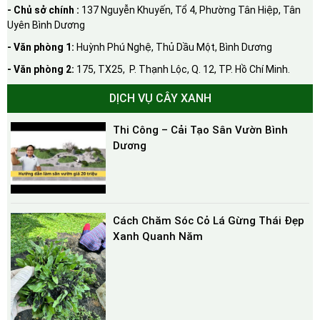
- Chủ sở chính :
137 Nguyễn Khuyến, Tổ 4, Phường Tân Hiệp, Tân
Uyên Bình Dương
- Văn phòng 1:
Huỳnh Phú Nghệ, Thủ Dầu Một, Bình Dương
- Văn phòng 2:
175, TX25, P. Thạnh Lộc, Q. 12, TP. Hồ Chí Minh.
DỊCH VỤ CÂY XANH
Thi Công – Cải Tạo Sân Vườn Bình
Dương
Cách Chăm Sóc Cỏ Lá Gừng Thái Đẹp
Xanh Quanh Năm