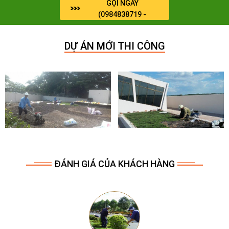
GỌI NGAY
(0984838719 -
0964909071)
DỰ ÁN MỚI THI CÔNG
ĐÁNH GIÁ CỦA KHÁCH HÀNG