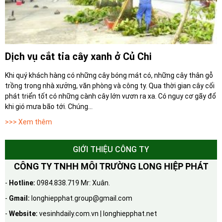
Dịch vụ cắt tỉa cây xanh ở Củ Chi
Khi quý khách hàng có những cây bóng mát có, những cây thân gỗ
trồng trong nhà xưởng, văn phòng và công ty. Qua thời gian cây cối
phát triển tốt có những cành cây lớn vươn ra xa. Có nguy cơ gãy đổ
khi gió mưa bão tới. Chúng...
>>> Xem thêm
GIỚI THIỆU CÔNG TY
CÔNG TY TNHH MÔI TRƯỜNG LONG HIỆP PHÁT
-
Hotline:
0984.838.719 Mr: Xuân.
-
Gmail:
longhiepphat.group@gmail.com
-
Website:
vesinhdaily.com.vn | longhiepphat.net