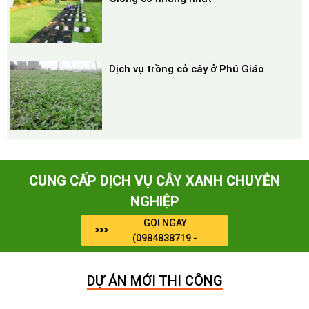
Dịch vụ trồng cỏ cây ở Phú Giáo
CUNG CẤP DỊCH VỤ CÂY XANH CHUYÊN
NGHIỆP
GỌI NGAY
(0984838719 -
0964909071)
DỰ ÁN MỚI THI CÔNG