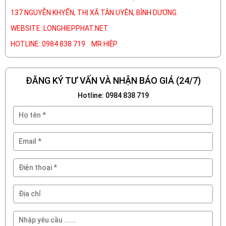
137 NGUYỄN KHYẾN, THỊ XÃ TÂN UYÊN, BÌNH DƯƠNG.
WEBSITE: LONGHIEPPHAT.NET
HOTLINE: 0984 838 719 MR HIỆP
ĐĂNG KÝ TƯ VẤN VÀ NHẬN BÁO GIÁ (24/7)
Hotline: 0984 838 719