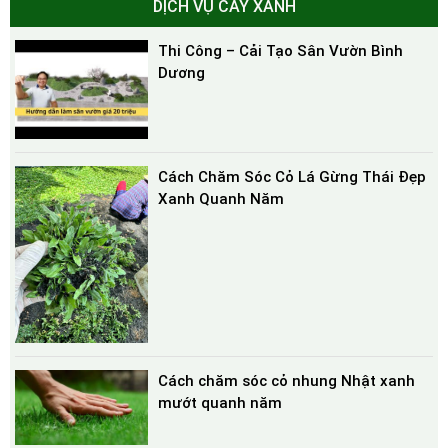
DỊCH VỤ CÂY XANH
Thi Công – Cải Tạo Sân Vườn Bình
Dương
Cách Chăm Sóc Cỏ Lá Gừng Thái Đẹp
Xanh Quanh Năm
Cách chăm sóc cỏ nhung Nhật xanh
mướt quanh năm