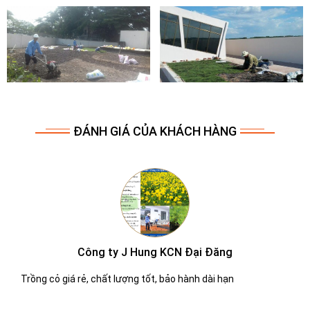
ĐÁNH GIÁ CỦA KHÁCH HÀNG
Công ty Molen
Dịch vụ chắm sóc cây xanh tốt tận tình