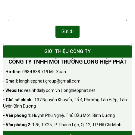
GIỚI THIỆU CÔNG TY
CÔNG TY TNHH MÔI TRƯỜNG LONG HIỆP PHÁT
-
Hotline:
0984.838.719 Mr: Xuân.
-
Gmail:
longhiepphat.group@gmail.com
-
Website:
vesinhdaily.com.vn | longhiepphat.net
- Chủ sở chính :
137 Nguyễn Khuyến, Tổ 4, Phường Tân Hiệp, Tân
Uyên Bình Dương
- Văn phòng 1:
Huỳnh Phú Nghệ, Thủ Dầu Một, Bình Dương
- Văn phòng 2:
175, TX25, P. Thạnh Lộc, Q. 12, TP. Hồ Chí Minh.