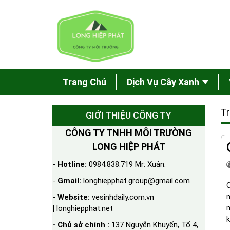
Trang Chủ
Dịch Vụ Cây Xanh
Tr
GIỚI THIỆU CÔNG TY
CÔNG TY TNHH MÔI TRƯỜNG
LONG HIỆP PHÁT
-
Hotline:
0984.838.719 Mr: Xuân.
-
Gmail:
longhiepphat.group@gmail.com
C
n
-
Website:
vesinhdaily.com.vn
m
| longhiepphat.net
k
- Chủ sở chính :
137 Nguyễn Khuyến, Tổ 4,