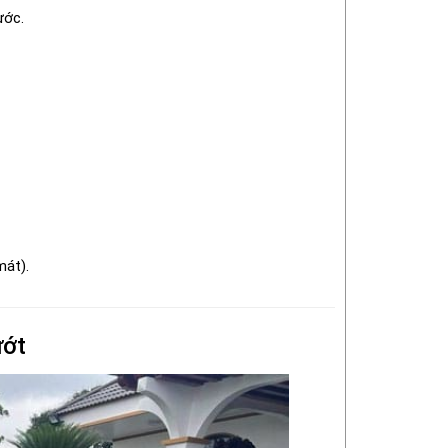
ước.
mát).
ướt