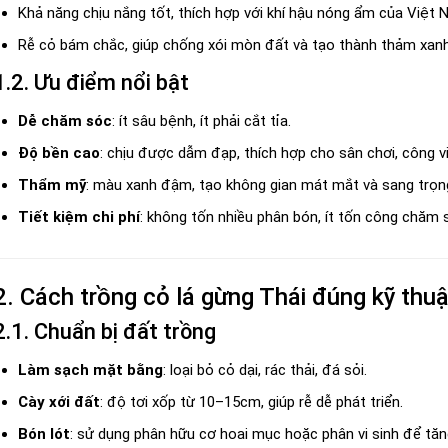
Khả năng chịu nắng tốt, thích hợp với khí hậu nóng ẩm của Việt 
Rễ cỏ bám chắc, giúp chống xói mòn đất và tạo thành thảm xanh
1.2. Ưu điểm nổi bật
Dễ chăm sóc
: ít sâu bệnh, ít phải cắt tỉa.
Độ bền cao
: chịu được dẫm đạp, thích hợp cho sân chơi, công vi
Thẩm mỹ
: màu xanh đậm, tạo không gian mát mắt và sang trọn
Tiết kiệm chi phí
: không tốn nhiều phân bón, ít tốn công chăm 
2. Cách trồng cỏ lá gừng Thái đúng kỹ thuậ
2.1. Chuẩn bị đất trồng
Làm sạch mặt bằng
: loại bỏ cỏ dại, rác thải, đá sỏi.
Cày xới đất
: độ tơi xốp từ 10–15cm, giúp rễ dễ phát triển.
Bón lót
: sử dụng phân hữu cơ hoai mục hoặc phân vi sinh để tăn