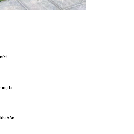
nứt.
àng lá.
khi bón.