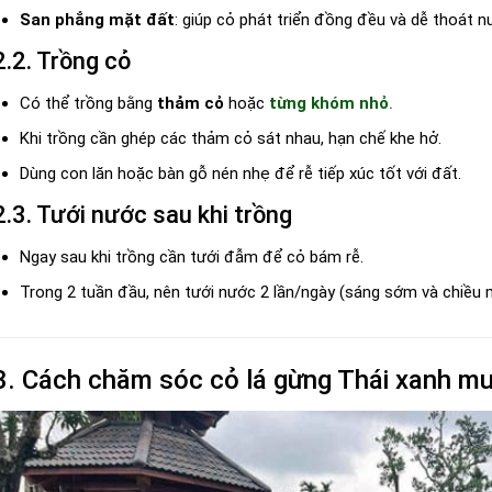
San phẳng mặt đất
: giúp cỏ phát triển đồng đều và dễ thoát n
2.2. Trồng cỏ
Có thể trồng bằng
thảm cỏ
hoặc
từng khóm nhỏ
.
Khi trồng cần ghép các thảm cỏ sát nhau, hạn chế khe hở.
Dùng con lăn hoặc bàn gỗ nén nhẹ để rễ tiếp xúc tốt với đất.
2.3. Tưới nước sau khi trồng
Ngay sau khi trồng cần tưới đẫm để cỏ bám rễ.
Trong 2 tuần đầu, nên tưới nước 2 lần/ngày (sáng sớm và chiều 
3. Cách chăm sóc cỏ lá gừng Thái xanh m