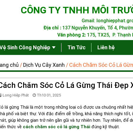
CÔNG TY TNHH MÔI TRƯ
Gmail:
longhiepphat.g
Địa chỉ :
137 Nguyễn Khuyến, Tổ 4, Phườn
Văn phòng 2:
175, TX25, P. Thạnh L
Vệ Sinh Công Nghiệp
Tin Tức
Liên hệ
ang chủ
/
Dịch Vụ Cây Xanh
/
Cách Chăm Sóc Cỏ Lá Gừn
Cách Chăm Sóc Cỏ Lá Gừng Thái Đẹp
Long Hiệp Phát
Th10 01, 2025
ỏ lá gừng Thái là một trong những loại cỏ được ưa chuộng nhất hiệ
hà phố và biệt thự. Với đặc điểm dễ trồng, khả năng thích nghi tốt
át, giúp không gian trở nên gần gũi và tự nhiên hơn. Tuy nhiên, để
iến thức về
cách chăm sóc cỏ lá gừng Thái
đúng kỹ thuật.