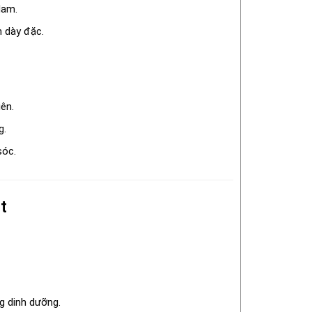
Nam.
 dày đặc.
ên.
g.
sóc.
t
g dinh dưỡng.