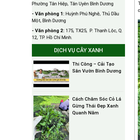
T
Phường Tân Hiệp, Tân Uyên Bình Dương
c
- Văn phòng 1:
Huỳnh Phú Nghệ, Thủ Dầu
Một, Bình Dương
- Văn phòng 2:
175, TX25, P. Thạnh Lộc, Q.
12, TP. Hồ Chí Minh.
DỊCH VỤ CÂY XANH
Thi Công – Cải Tạo
Sân Vườn Bình Dương
Cách Chăm Sóc Cỏ Lá
Gừng Thái Đẹp Xanh
Quanh Năm