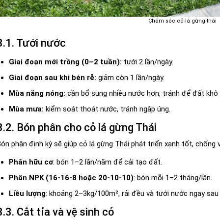
Chăm sóc cỏ lá gừng thái
3.1. Tưới nước
Giai đoạn mới trồng (0–2 tuần):
tưới 2 lần/ngày.
Giai đoạn sau khi bén rễ:
giảm còn 1 lần/ngày.
Mùa nắng nóng:
cần bổ sung nhiều nước hơn, tránh để đất khô 
Mùa mưa:
kiểm soát thoát nước, tránh ngập úng.
3.2. Bón phân cho cỏ lá gừng Thái
ón phân định kỳ sẽ giúp cỏ lá gừng Thái phát triển xanh tốt, chống v
Phân hữu cơ
: bón 1–2 lần/năm để cải tạo đất.
Phân NPK (16-16-8 hoặc 20-10-10)
: bón mỗi 1–2 tháng/lần.
Liều lượng
: khoảng 2–3kg/100m², rải đều và tưới nước ngay sau 
3.3. Cắt tỉa và vệ sinh cỏ