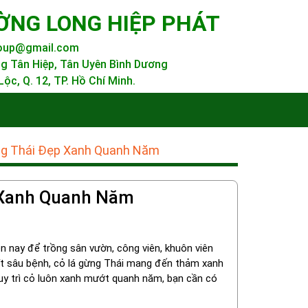
ỜNG LONG HIỆP PHÁT
roup@gmail.com
g Tân Hiệp, Tân Uyên Bình Dương
ộc, Q. 12, TP. Hồ Chí Minh.
g Thái Đẹp Xanh Quanh Năm
 Xanh Quanh Năm
n nay để trồng sân vườn, công viên, khuôn viên
, ít sâu bệnh, cỏ lá gừng Thái mang đến thảm xanh
 duy trì cỏ luôn xanh mướt quanh năm, bạn cần có