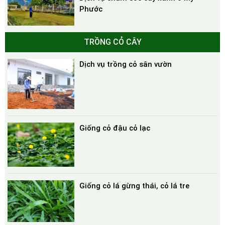
Phước
TRỒNG CỎ CÂY
Dịch vụ trồng cỏ sân vườn
Giống cỏ đậu cỏ lạc
Giống cỏ lá gừng thái, cỏ lá tre