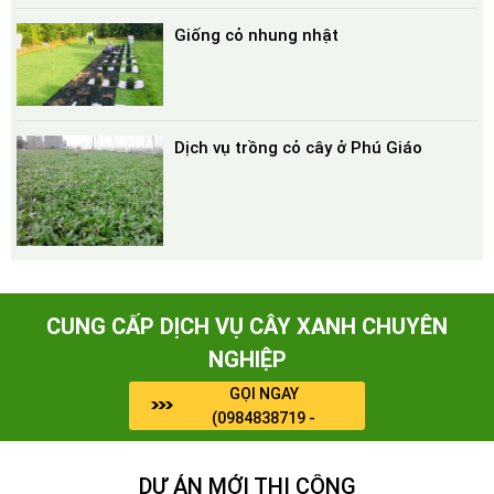
Giống cỏ nhung nhật
Dịch vụ trồng cỏ cây ở Phú Giáo
CUNG CẤP DỊCH VỤ CÂY XANH CHUYÊN
NGHIỆP
GỌI NGAY
(0984838719 -
0964909071)
DỰ ÁN MỚI THI CÔNG