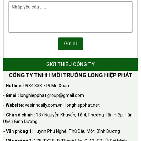
GIỚI THIỆU CÔNG TY
CÔNG TY TNHH MÔI TRƯỜNG LONG HIỆP PHÁT
-
Hotline:
0984.838.719 Mr: Xuân.
-
Gmail:
longhiepphat.group@gmail.com
-
Website:
vesinhdaily.com.vn | longhiepphat.net
- Chủ sở chính :
137 Nguyễn Khuyến, Tổ 4, Phường Tân Hiệp, Tân
Uyên Bình Dương
- Văn phòng 1:
Huỳnh Phú Nghệ, Thủ Dầu Một, Bình Dương
- Văn phòng 2:
175, TX25, P. Thạnh Lộc, Q. 12, TP. Hồ Chí Minh.