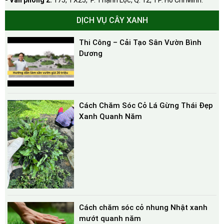
DỊCH VỤ CÂY XANH
Thi Công – Cải Tạo Sân Vườn Bình
Dương
Cách Chăm Sóc Cỏ Lá Gừng Thái Đẹp
Xanh Quanh Năm
Cách chăm sóc cỏ nhung Nhật xanh
mướt quanh năm