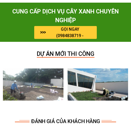
CUNG CẤP DỊCH VỤ CÂY XANH CHUYÊN
NGHIỆP
GỌI NGAY
(0984838719 -
0964909071)
DỰ ÁN MỚI THI CÔNG
ĐÁNH GIÁ CỦA KHÁCH HÀNG