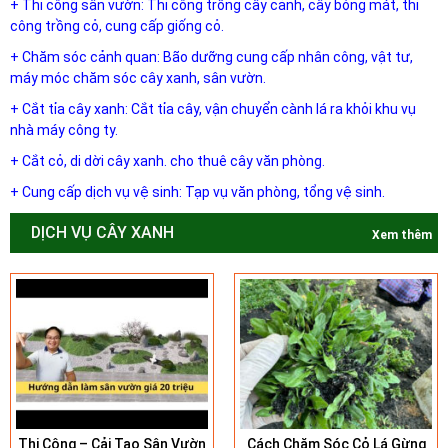
+ Thi công sân vườn: Thi công trồng cây cảnh, cây bóng mát, thi
công trồng cỏ, cung cấp giống cỏ.
+ Chăm sóc cảnh quan: Bão dưỡng cung cấp nhân công, vật tư,
máy móc chăm sóc cây xanh, sân vườn.
+ Cắt tỉa cây xanh: Cắt tỉa cây, vận chuyển cành lá ra khỏi khu vụ
nhà máy công ty.
+ Cắt cỏ, di dời cây xanh. cho thuê cây văn phòng.
+ Cung cấp dịch vụ vệ sinh: Tạp vụ văn phòng, tổng vệ sinh.
DỊCH VỤ CÂY XANH
Xem thêm
Thi Công – Cải Tạo Sân Vườn
Cách Chăm Sóc Cỏ Lá Gừng