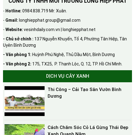
CÔNG TY TNHH MÔI TRƯỜNG LONG HIỆP PHÁT
-
Hotline:
0984.838.719 Mr: Xuân.
-
Gmail:
longhiepphat.group@gmail.com
-
Website:
vesinhdaily.com.vn | longhiepphat.net
- Chủ sở chính :
137 Nguyễn Khuyến, Tổ 4, Phường Tân Hiệp, Tân
Uyên Bình Dương
- Văn phòng 1:
Huỳnh Phú Nghệ, Thủ Dầu Một, Bình Dương
- Văn phòng 2:
175, TX25, P. Thạnh Lộc, Q. 12, TP. Hồ Chí Minh.
DỊCH VỤ CÂY XANH
Thi Công – Cải Tạo Sân Vườn Bình
Dương
Cách Chăm Sóc Cỏ Lá Gừng Thái Đẹp
Xanh Quanh Năm