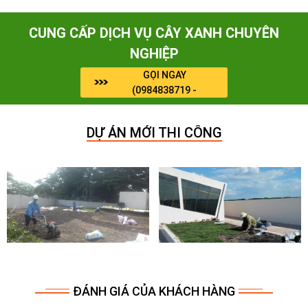
CUNG CẤP DỊCH VỤ CÂY XANH CHUYÊN
NGHIỆP
GỌI NGAY
(0984838719 -
0964909071)
DỰ ÁN MỚI THI CÔNG
ĐÁNH GIÁ CỦA KHÁCH HÀNG