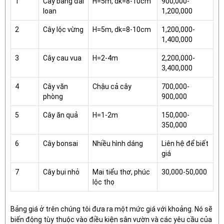
1
Cây bàng đài
H=5m, dk=8-10cm
900,000-
loan
1,200,000
2
Cây lộc vừng
H=5m, dk=8-10cm
1,200,000-
1,400,000
3
Cây cau vua
H=2-4m
2,200,000-
3,400,000
4
Cây văn
Chậu cả cây
700,000-
phòng
900,000
5
Cây ăn quả
H=1-2m
150,000-
350,000
6
Cây bonsai
Nhiều hình dáng
Liên hệ để biết
giá
7
Cây bụi nhỏ
Mai tiểu thơ, phúc
30,000-50,000
lộc thọ
Bảng giá ở trên chúng tôi đưa ra một mức giá với khoảng. Nó sẽ
biến động tùy thuộc vào điều kiện sân vườn và các yêu cầu của