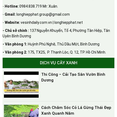
-
Hotline:
0984.838.719 Mr: Xuân.
-
Gmail:
longhiepphat.group@gmail.com
-
Website:
vesinhdaily.com.vn | longhiepphat.net
- Chủ sở chính :
137 Nguyễn Khuyến, Tổ 4, Phường Tân Hiệp, Tân
Uyên Bình Dương
- Văn phòng 1:
Huỳnh Phú Nghệ, Thủ Dầu Một, Bình Dương
- Văn phòng 2:
175, TX25, P. Thạnh Lộc, Q. 12, TP. Hồ Chí Minh.
DỊCH VỤ CÂY XANH
Thi Công – Cải Tạo Sân Vườn Bình
Dương
Cách Chăm Sóc Cỏ Lá Gừng Thái Đẹp
Xanh Quanh Năm