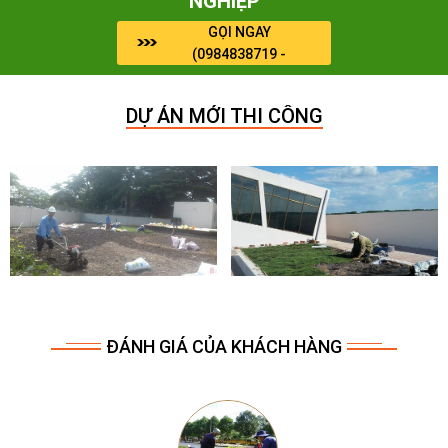
NGHIỆP
GỌI NGAY
(0984838719 -
0964909071)
DỰ ÁN MỚI THI CÔNG
ĐÁNH GIÁ CỦA KHÁCH HÀNG