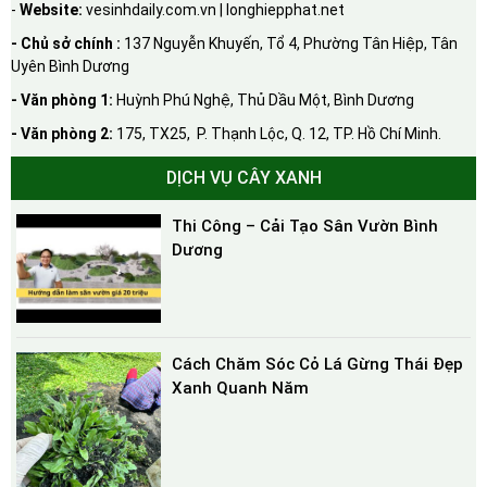
-
Website:
vesinhdaily.com.vn | longhiepphat.net
- Chủ sở chính :
137 Nguyễn Khuyến, Tổ 4, Phường Tân Hiệp, Tân
Uyên Bình Dương
- Văn phòng 1:
Huỳnh Phú Nghệ, Thủ Dầu Một, Bình Dương
- Văn phòng 2:
175, TX25, P. Thạnh Lộc, Q. 12, TP. Hồ Chí Minh.
DỊCH VỤ CÂY XANH
Thi Công – Cải Tạo Sân Vườn Bình
Dương
Cách Chăm Sóc Cỏ Lá Gừng Thái Đẹp
Xanh Quanh Năm