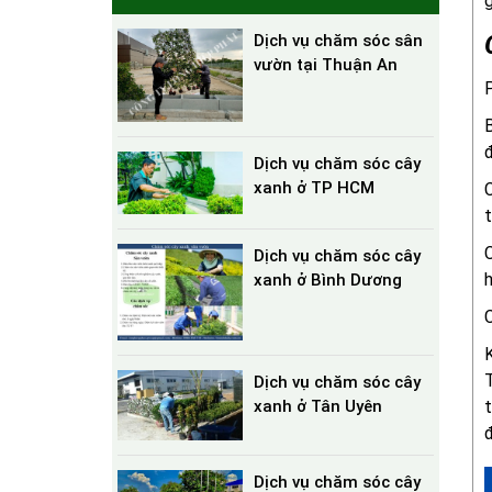
g
Dịch vụ chăm sóc sân
vườn tại Thuận An
P
B
đ
Dịch vụ chăm sóc cây
xanh ở TP HCM
C
t
C
Dịch vụ chăm sóc cây
h
xanh ở Bình Dương
C
K
T
Dịch vụ chăm sóc cây
t
xanh ở Tân Uyên
đ
Dịch vụ chăm sóc cây