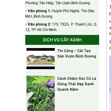
Phường Tân Hiệp, Tân Uyên Bình Dương
T
- Văn phòng 1:
Huỳnh Phú Nghệ, Thủ Dầu
p
Một, Bình Dương
H
- Văn phòng 2:
175, TX25, P. Thạnh Lộc, Q.
x
12, TP. Hồ Chí Minh.
n
DỊCH VỤ CÂY XANH
Đ
c
Thi Công – Cải Tạo
Sân Vườn Bình Dương
Cách Chăm Sóc Cỏ Lá
Gừng Thái Đẹp Xanh
Quanh Năm