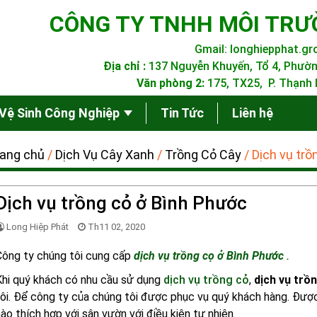
CÔNG TY TNHH MÔI TRƯ
Gmail:
longhiepphat.g
Địa chỉ :
137 Nguyễn Khuyến, Tổ 4, Phườn
Văn phòng 2:
175, TX25, P. Thạnh L
Vệ Sinh Công Nghiệp
Tin Tức
Liên hệ
ang chủ
/
Dịch Vụ Cây Xanh
/
Trồng Cỏ Cây
/
Dịch vụ trồ
Dịch vụ trồng cỏ ở Bình Phước
Long Hiệp Phát
Th11 02, 2020
Công ty chúng tôi cung cấp
dịch vụ trồng cọ ở Bình Phước
.
Khi quý khách có nhu cầu sử dụng
dịch vụ trồng cỏ
,
dịch vụ trồ
ôi. Để công ty của chúng tôi được phục vụ quý khách hàng. Được
ào thích hợp với sân vườn với điều kiện tự nhiên.