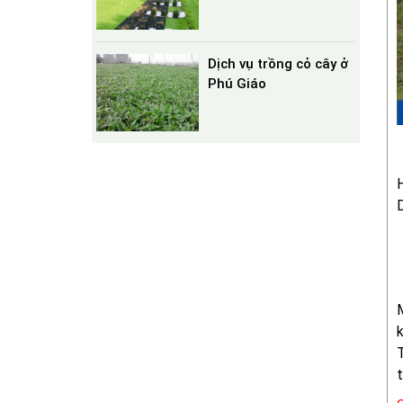
Dịch vụ trồng cỏ cây ở
Phú Giáo
H
M
k
T
t