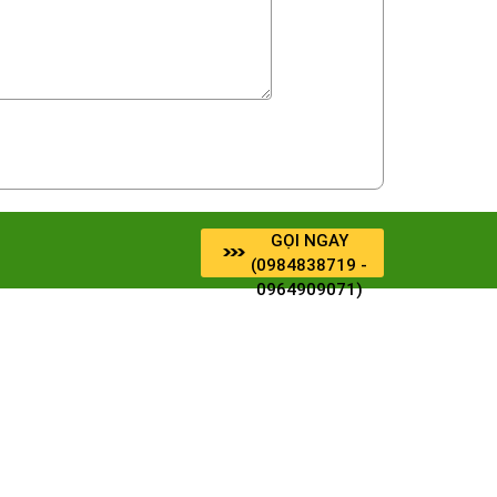
GỌI NGAY
(0984838719 -
0964909071)