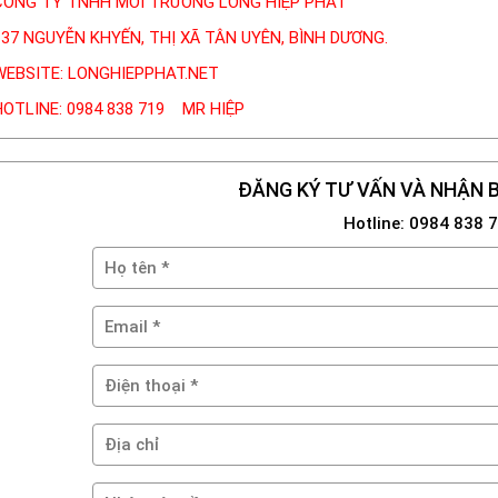
CÔNG TY TNHH MÔI TRƯỜNG LONG HIỆP PHÁT
137 NGUYỄN KHYẾN, THỊ XÃ TÂN UYÊN, BÌNH DƯƠNG.
WEBSITE: LONGHIEPPHAT.NET
HOTLINE: 0984 838 719 MR HIỆP
ĐĂNG KÝ TƯ VẤN VÀ NHẬN B
Hotline: 0984 838 