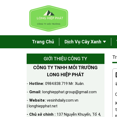
Trang Chủ
Dịch Vụ Cây Xanh
Tr
GIỚI THIỆU CÔNG TY
CÔNG TY TNHH MÔI TRƯỜNG
LONG HIỆP PHÁT
-
Hotline:
0984.838.719 Mr: Xuân.
-
Gmail:
longhiepphat.group@gmail.com
-
Website:
vesinhdaily.com.vn
| longhiepphat.net
t
- Chủ sở chính :
137 Nguyễn Khuyến, Tổ 4,
n