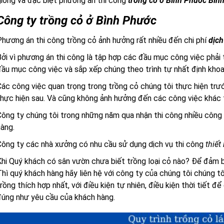
iống và đặc biệt phương án thi công
trồng cò ở Bình Phước Bìn
Công ty trồng cỏ ở Bình Phước
hương án thi công trồng cỏ ảnh hưởng rất nhiều đến chi phí
dịch
ởi vì phương án thi công là tập hợp các đầu mục công việc phải 
ầu mục công việc và sắp xếp chúng theo trình tự nhất định khoa
ác công việc quan trọng trong trồng cỏ chúng tôi thực hiện trư
hực hiện sau. Và cũng không ảnh hưởng đến các công việc khác t
ông ty chúng tôi trong những năm qua nhận thi công nhiều công 
àng.
ông ty các nhà xưởng có nhu cầu sử dụng dịch vụ thi công
thiết
hi Quý khách có sân vườn chưa biết trồng loại cỏ nào? Để đảm 
hì quý khách hàng hãy liên hệ với công ty của chúng tôi chúng t
rồng thích hợp nhất, với điều kiện tự nhiên, điều kiện thời tiết 
úng như yêu cầu của khách hàng.