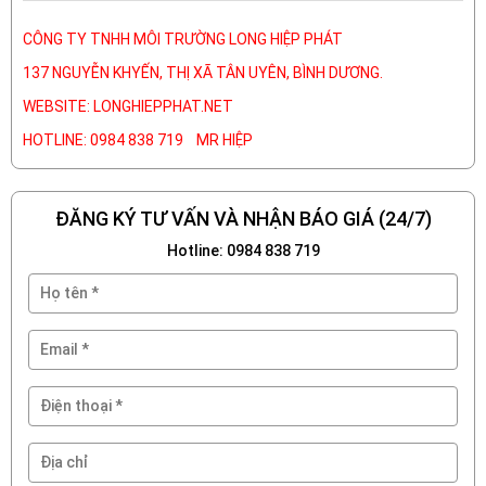
CÔNG TY TNHH MÔI TRƯỜNG LONG HIỆP PHÁT
137 NGUYỄN KHYẾN, THỊ XÃ TÂN UYÊN, BÌNH DƯƠNG.
WEBSITE: LONGHIEPPHAT.NET
HOTLINE: 0984 838 719 MR HIỆP
ĐĂNG KÝ TƯ VẤN VÀ NHẬN BÁO GIÁ (24/7)
Hotline: 0984 838 719