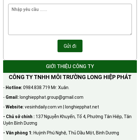
GIỚI THIỆU CÔNG TY
CÔNG TY TNHH MÔI TRƯỜNG LONG HIỆP PHÁT
-
Hotline:
0984.838.719 Mr: Xuân.
-
Gmail:
longhiepphat.group@gmail.com
-
Website:
vesinhdaily.com.vn | longhiepphat.net
- Chủ sở chính :
137 Nguyễn Khuyến, Tổ 4, Phường Tân Hiệp, Tân
Uyên Bình Dương
- Văn phòng 1:
Huỳnh Phú Nghệ, Thủ Dầu Một, Bình Dương