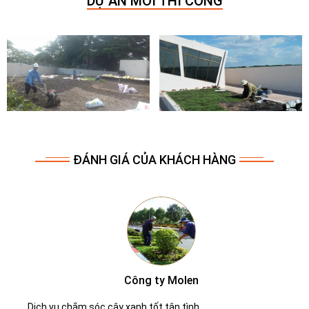
DỰ ÁN MỚI THI CÔNG
ĐÁNH GIÁ CỦA KHÁCH HÀNG
Công ty Molen
Dịch vụ chắm sóc cây xanh tốt tận tình