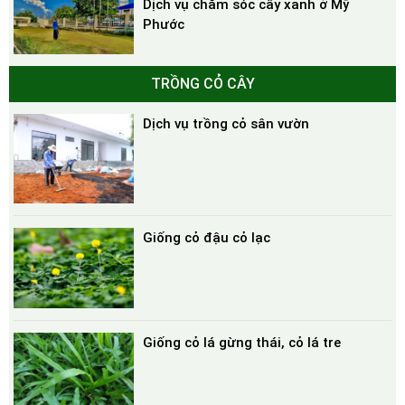
Dịch vụ chăm sóc cây xanh ở Mỹ
Phước
TRỒNG CỎ CÂY
Dịch vụ trồng cỏ sân vườn
Giống cỏ đậu cỏ lạc
Giống cỏ lá gừng thái, cỏ lá tre