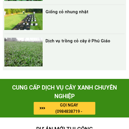
Giống cỏ nhung nhật
Dịch vụ trồng cỏ cây ở Phú Giáo
CUNG CẤP DỊCH VỤ CÂY XANH CHUYÊN
NGHIỆP
GỌI NGAY
(0984838719 -
0964909071)