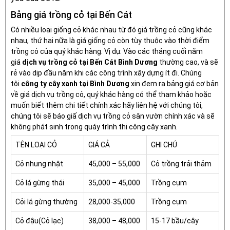
Bảng giá trồng cỏ tại Bến Cát
Có nhiều loại giống cỏ khác nhau từ đó giá trồng cỏ cũng khác
nhau, thứ hai nữa là giá giống cỏ còn tùy thuộc vào thời điểm
trồng cỏ của quý khác hàng. Vị dụ: Vào các tháng cuối năm
giá
dịch vụ trồng cỏ tại Bến Cát Bình Dương
thường cao, và sẽ
rẻ vào dịp đầu năm khi các công trình xây dựng ít đi. Chúng
tôi
công ty cây xanh tại Bình Dương
xin đem ra bảng giá cơ bản
về giá dịch vụ trồng cỏ, quý khác hàng có thể tham khảo hoặc
muốn biết thêm chi tiết chính xác hãy liên hệ với chúng tôi,
chúng tôi sẽ báo giấ dịch vụ trồng cỏ sân vườn chính xác và sẽ
không phát sinh trong quáy trình thi công cây xanh.
TÊN LOẠI CỎ
GIÁ CẢ
GHI CHÚ
Cỏ nhung nhật
45,000 – 55,000
Cỏ trồng trải thảm
Cỏ lá gừng thái
35,000 – 45,000
Trồng cụm
Cỏi lá gừng thường
28,000-35,000
Trồng cụm
Cỏ đậu(Cỏ lạc)
38,000 – 48,000
15-17 bầu/cây