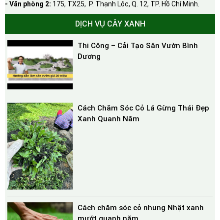
- Văn phòng 2:
175, TX25, P. Thạnh Lộc, Q. 12, TP. Hồ Chí Minh.
DỊCH VỤ CÂY XANH
Thi Công – Cải Tạo Sân Vườn Bình
Dương
Cách Chăm Sóc Cỏ Lá Gừng Thái Đẹp
Xanh Quanh Năm
Cách chăm sóc cỏ nhung Nhật xanh
mướt quanh năm