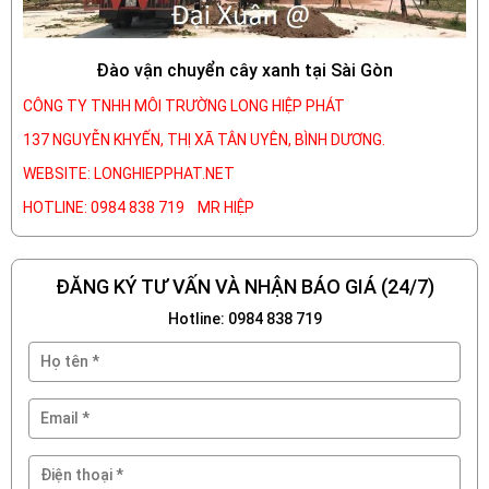
Đào vận chuyển cây xanh tại Sài Gòn
CÔNG TY TNHH MÔI TRƯỜNG LONG HIỆP PHÁT
137 NGUYỄN KHYẾN, THỊ XÃ TÂN UYÊN, BÌNH DƯƠNG.
WEBSITE: LONGHIEPPHAT.NET
HOTLINE: 0984 838 719 MR HIỆP
ĐĂNG KÝ TƯ VẤN VÀ NHẬN BÁO GIÁ (24/7)
Hotline: 0984 838 719