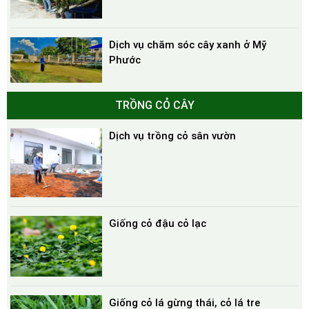
Dịch vụ chăm sóc cây xanh ở Mỹ
Phước
TRỒNG CỎ CÂY
Dịch vụ trồng cỏ sân vườn
Giống cỏ đậu cỏ lạc
Giống cỏ lá gừng thái, cỏ lá tre