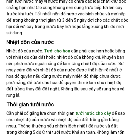
nên tưới nước máy vì nước máy có chứa các loại chất khử độc
chẳng hạn như Clo cũng không nên dùng trực tiếp tới lên cây
trước khi tưới. Tốt nhất nên đổ nước vào bình chứa và mở nắp
để trong khoảng thời gian từ 3 đến 5 ngày đợi cho các chất độc
hại đối với cây trong nước bay hơi hoặc lắng xuống khi đó mới
sử dụng.
Nhiệt dộn của nước
Nhiệt độ của nước:
Tưới cho hoa
cần phải cao hơn hoặc bằng
với nhiệt độ của đất hoặc nhiệt độ của không khí. Khuyên bạn
nên phơi nước ngoài nắng để làm tăng nhiệt độ của nước. Sự
nhạy cảm đối với nhiệt độ của nước được thể hiện rõ nhất ở
hoa đỗ quyên nếu dùng nước máy nhiệt độ thấp chưa được
phơi nắng, để tưới cho hoa đỗ quyên thì sẽ làm cho nhiệt độ
đất trồng thay đổi đột ngột. Không lâu sau cây sẽ rụng hoa và
rụng lá.
Thời gian tưới nước
Cần phải cố gắng lựa chọn thời gian
tưới nước cho cây
để sao
cho nhiệt độ của nước và nhiệt độ của đất trồng gần bằng
nhau. Thông thường nếu chênh lệch nhiệt độ nước và đất
trong khoảng 5 độ C thì tưới nước Khá an toàn. Không làm tổn