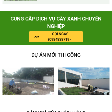
CUNG CẤP DỊCH VỤ CÂY XANH CHUYÊN
NGHIỆP
GỌI NGAY
(0984838719 -
0964909071)
DỰ ÁN MỚI THI CÔNG