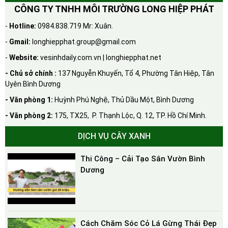
CÔNG TY TNHH MÔI TRƯỜNG LONG HIỆP PHÁT
-
Hotline:
0984.838.719 Mr: Xuân.
-
Gmail:
longhiepphat.group@gmail.com
-
Website:
vesinhdaily.com.vn | longhiepphat.net
- Chủ sở chính :
137 Nguyễn Khuyến, Tổ 4, Phường Tân Hiệp, Tân
Uyên Bình Dương
- Văn phòng 1:
Huỳnh Phú Nghệ, Thủ Dầu Một, Bình Dương
- Văn phòng 2:
175, TX25, P. Thạnh Lộc, Q. 12, TP. Hồ Chí Minh.
DỊCH VỤ CÂY XANH
Thi Công – Cải Tạo Sân Vườn Bình
Dương
Cách Chăm Sóc Cỏ Lá Gừng Thái Đẹp