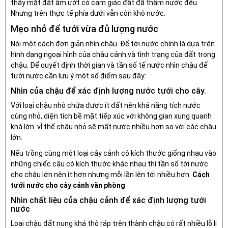
thấy mặt đất ẩm ướt có cảm giác đất đã thấm nước đều.
Nhưng trên thực tế phía dưới vẫn còn khô nước.
Mẹo nhỏ để tưới vừa đủ lượng nước
Nói một cách đơn giản nhìn chậu. Để tới nước chính là dựa trên
hình dạng ngoại hình của chậu cảnh và tình trạng của đất trong
chậu. Để quyết định thời gian và tần số tế nước nhìn chậu để
tưới nước cần lưu ý một số điểm sau đây:
Nhìn của chậu để xác định lượng nước tưới cho cây.
Với loại chậu nhỏ chứa được ít đất nên khả năng tích nước
cùng nhỏ, diện tích bề mặt tiếp xúc với không gian xung quanh
khá lớn. vÌ thế chậu nhỏ sẽ mất nước nhiều hơn so với các chậu
lớn.
Nếu trồng cùng một loại cây cảnh có kích thước giống nhau vào
những chiếc cậu có kích thước khác nhau thì tần số tới nước
cho chậu lớn nên ít hơn nhưng mỗi lần lên tới nhiều hơn.
Cách
tưới nước cho cây cảnh văn phòng
Nhìn chất liệu của chậu cảnh để xác định lượng tưới
nước
Loại chậu đất nung khá thô ráp trên thành chậu có rất nhiều lỗ li