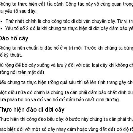
húng ta thực hiện cắt tỉa cành. Công tác này vô cùng quan trọn
ai yếu tố sau đây:
Thứ nhất chính là cho công tác di dời vận chuyển cây. Từ vị trí
Yếu tố số 2 đó là khi chúng ta thực hiện di dời cây đảm bảo y
Đào hố cây
húng ta nên chuẩn bị đào hố ở vị trí mới. Trước khi chúng ta bứ
ố kỹ thuật.
ủ rộng để bỏ cây xuống và lưu ý đối với các loại cây khi không 
rồng nổi trên mặt đất.
ếu chúng ta thực hiện trồng quá sâu thì sẽ lên tình trạng gây ch
ột điều nữa đó chính là chúng ta cần phải đảm bảo chất dinh dư
dừa phân bò bò và đổ vào hố để đảm bảo chất dinh dưỡng.
Thực hiện đào di dời cây
hực hiện thi công đào bầu cây: ở bước này chúng ta cần phải th
ặc biệt đối với một số cây nhạy cảm hoặc vùng đất đất có độ rờ