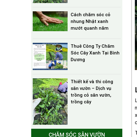
Cách chăm sóc cỏ
nhung Nhật xanh
mướt quanh năm
Thuê Công Ty Chăm
Sóc Cây Xanh Tại Bình
Dương
Thiết kế và thi công
sân vườn – Dịch vụ
trồng cỏ sân vườn,
L
trồng cây
n
x
c
T
CHĂM SÓC SÂN VƯỜN