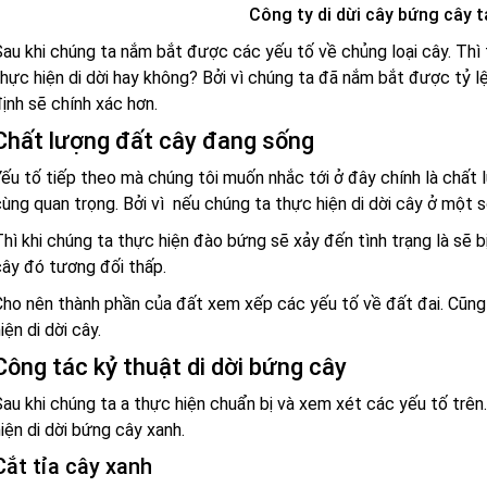
Công ty di dừi cây bứng cây 
au khi chúng ta nắm bắt được các yếu tố về chủng loại cây. Thì
hực hiện di dời hay không? Bởi vì chúng ta đã nắm bắt được tỷ l
ịnh sẽ chính xác hơn.
Chất lượng đất cây đang sống
ếu tố tiếp theo mà chúng tôi muốn nhắc tới ở đây chính là chất l
ùng quan trọng. Bởi vì nếu chúng ta thực hiện di dời cây ở một s
hì khi chúng ta thực hiện đào bứng sẽ xảy đến tình trạng là sẽ bị
ây đó tương đối thấp.
ho nên thành phần của đất xem xếp các yếu tố về đất đai. Cũng
iện di dời cây.
Công tác kỷ thuật di dời bứng cây
au khi chúng ta a thực hiện chuẩn bị và xem xét các yếu tố trê
iện di dời bứng cây xanh.
Cắt tỉa cây xanh