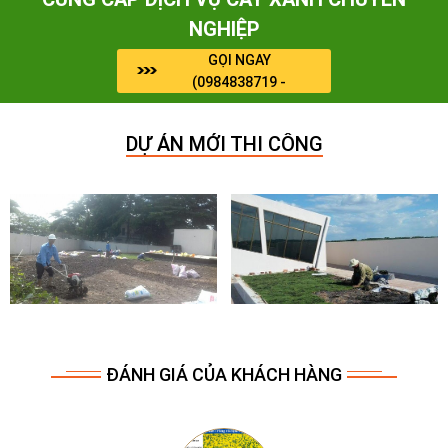
NGHIỆP
GỌI NGAY
(0984838719 -
0964909071)
DỰ ÁN MỚI THI CÔNG
ĐÁNH GIÁ CỦA KHÁCH HÀNG