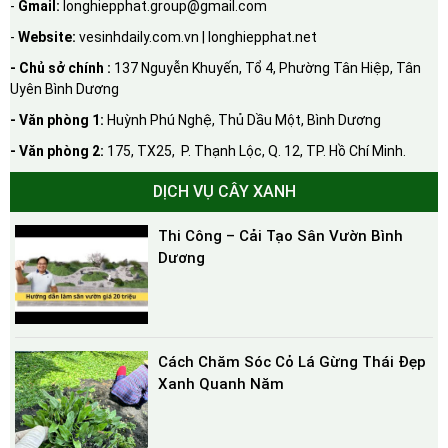
-
Gmail:
longhiepphat.group@gmail.com
-
Website:
vesinhdaily.com.vn | longhiepphat.net
- Chủ sở chính :
137 Nguyễn Khuyến, Tổ 4, Phường Tân Hiệp, Tân
Uyên Bình Dương
- Văn phòng 1:
Huỳnh Phú Nghệ, Thủ Dầu Một, Bình Dương
- Văn phòng 2:
175, TX25, P. Thạnh Lộc, Q. 12, TP. Hồ Chí Minh.
DỊCH VỤ CÂY XANH
Thi Công – Cải Tạo Sân Vườn Bình
Dương
Cách Chăm Sóc Cỏ Lá Gừng Thái Đẹp
Xanh Quanh Năm