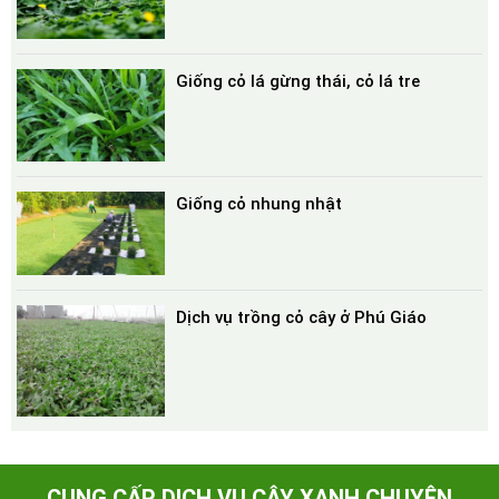
Giống cỏ lá gừng thái, cỏ lá tre
Giống cỏ nhung nhật
Dịch vụ trồng cỏ cây ở Phú Giáo
CUNG CẤP DỊCH VỤ CÂY XANH CHUYÊN