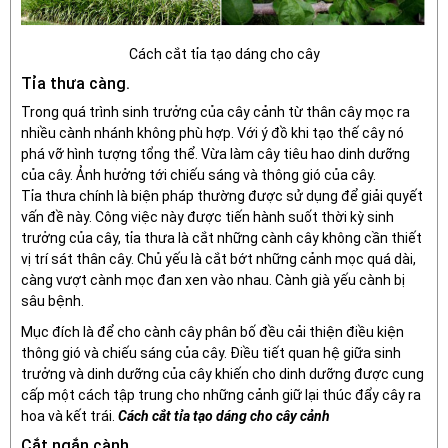
Cách cắt tỉa tạo dáng cho cây
Tỉa thưa càng.
Trong quá trình sinh trưởng của cây cảnh từ thân cây mọc ra
nhiều cành nhánh không phù hợp. Với ý đồ khi tạo thế cây nó
phá vỡ hình tượng tổng thể. Vừa làm cây tiêu hao dinh dưỡng
của cây. Ảnh hưởng tới chiếu sáng và thông gió của cây.
Tỉa thưa chính là biện pháp thường được sử dụng để giải quyết
vấn đề này. Công việc này được tiến hành suốt thời kỳ sinh
trưởng của cây, tỉa thưa là cắt những cành cây không cần thiết
vị trí sát thân cây. Chủ yếu là cắt bớt những cảnh mọc quá dài,
càng vượt cành mọc đan xen vào nhau. Cành già yếu cành bị
sâu bệnh.
Mục đích là để cho cành cây phân bố đều cải thiện điều kiện
thông gió và chiếu sáng của cây. Điều tiết quan hệ giữa sinh
trưởng và dinh dưỡng của cây khiến cho dinh dưỡng được cung
cấp một cách tập trung cho những cảnh giữ lại thúc đẩy cây ra
hoa và kết trái.
Cách cắt tỉa tạo dáng cho cây cảnh
Cắt ngắn cành.