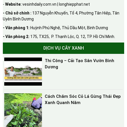
-
Website:
vesinhdaily.com.vn | longhiepphat.net
- Chủ sở chính :
137 Nguyễn Khuyến, Tổ 4, Phường Tân Hiệp, Tân
Uyên Bình Dương
- Văn phòng 1:
Huỳnh Phú Nghệ, Thủ Dầu Một, Bình Dương
- Văn phòng 2:
175, TX25, P. Thạnh Lộc, Q. 12, TP. Hồ Chí Minh.
DỊCH VỤ CÂY XANH
Thi Công – Cải Tạo Sân Vườn Bình
Dương
Cách Chăm Sóc Cỏ Lá Gừng Thái Đẹp
Xanh Quanh Năm