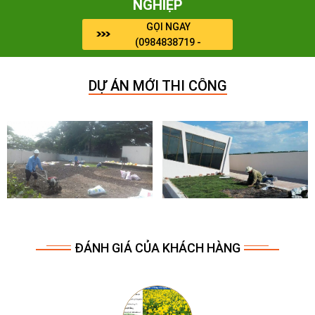
NGHIỆP
GỌI NGAY
(0984838719 -
0964909071)
DỰ ÁN MỚI THI CÔNG
ĐÁNH GIÁ CỦA KHÁCH HÀNG