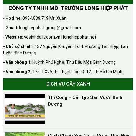
CÔNG TY TNHH MÔI TRƯỜNG LONG HIỆP PHÁT
-
Hotline:
0984.838.719 Mr: Xuân.
-
Gmail:
longhiepphat.group@gmail.com
-
Website:
vesinhdaily.com.vn | longhiepphat.net
- Chủ sở chính :
137 Nguyễn Khuyến, Tổ 4, Phường Tân Hiệp, Tân
Uyên Bình Dương
- Văn phòng 1:
Huỳnh Phú Nghệ, Thủ Dầu Một, Bình Dương
- Văn phòng 2:
175, TX25, P. Thạnh Lộc, Q. 12, TP. Hồ Chí Minh.
DỊCH VỤ CÂY XANH
Thi Công – Cải Tạo Sân Vườn Bình
Dương
Cách Chăm Sóc Cỏ Lá Gừng Thái Đẹp