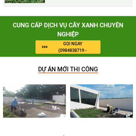
CUNG CẤP DỊCH VỤ CÂY XANH CHUYÊN
NGHIỆP
GỌI NGAY
(0984838719 -
0964909071)
DỰ ÁN MỚI THI CÔNG